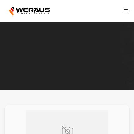
Ana Sayfa
Ürünlerimiz
Toz Filtrasyonu