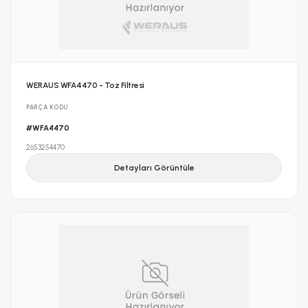
WERAUS WFA4470 - Toz Filtresi
PARÇA KODU
#WFA4470
2653254470
Detayları Görüntüle